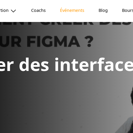
rtion
Coachs
Événements
Blog
Bour
 des interface