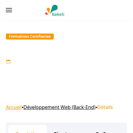
Bakeli School of Technology
Formations Certiﬁantes
Développement Web (Back-End)
6 à 12 mois
Accueil
⦁
Développement Web (Back-End)
⦁
Détails